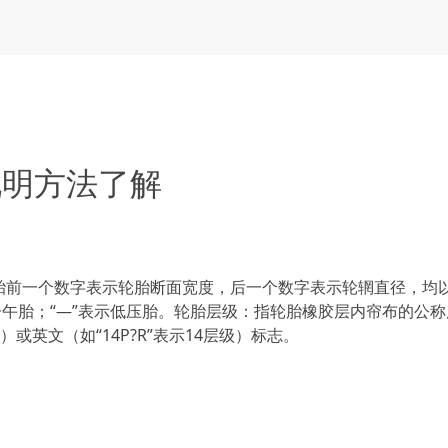
说明方法了解
前一个数字表示轮胎断面宽度，后一个数字表示轮辋直径，均
表示子午胎；“―”表示低压胎。轮胎层级：指轮胎橡胶层内帘布的公
或英文（如“14P?R”表示14层级）标志。