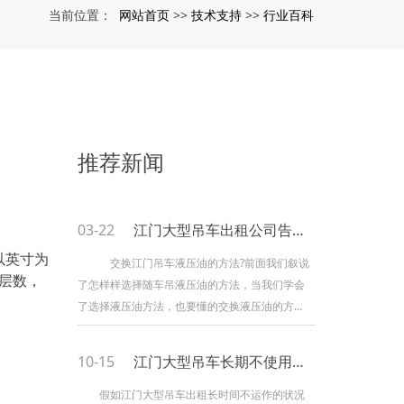
网站首页
技术支持
行业百科
当前位置：
>>
>>
推荐新闻
03-22
江门大型吊车出租公司告诉你吊车液压油什么时候更换一次
以英寸为
交换江门吊车液压油的方法?前面我们叙说
称层数，
了怎样样选择随车吊液压油的方法，当我们学会
了选择液压油方法，也要懂的交换液压油的方
法。普通购置的吊车人们在交换液压油时都会去
选择去厂家停止交换，本人是无法停止交换，假
10-15
江门大型吊车长期不使用要怎样处理
设我们晓得的了交换液压油的方法时，就不用在
去厂家停止交换了，终究液压油是关系到车子在
假如江门大型吊车出租长时间不运作的状况