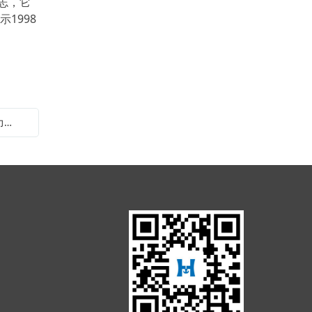
志，它
械工业同比增长8.6%，低于全国工业平均增速1.3
1998
个百分点，机械工业在12个工业行业中按增加值
增速排位
下一篇：多方面了解正确使用小吊车液压助力转向泵