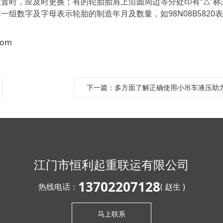
置时，应及时更换；有的轮胎胎肩上沿圆周边等分处印有“△”标
数字及字母表示轮胎的制造年月及数量，如98N08B5820表示
com
江门市恒利起重联运有限公司
13702207128
热线电话：
( 赵生 )
马上联系