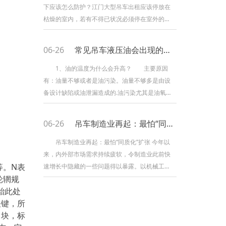
停止作业的动力，是非常关键。今日，来给我们
下应该怎么防护？江门大型吊车出租应该停放在
叙说下如何交换车子的液压油的方法，在交换时
枯燥的室内，若有不得已状况必须停在室外的应
要留意哪些事项。停止交
要挑选平整的地上而且要铺上木板，然后在停放
好后用罩布盖好。长时间存放前必定要对机械进
06-26
常见吊车液压油会出现的小问题
行保养并修复损坏机件，要进行一次完全的整理
并保持技能状态处于杰出。 对江门大型吊车
1、油的温度为什么会升高？ 主要原因
出租的车蓄电池拆下置在枯燥和防冻处，保持外
有：油量不够或者是油污染。油量不够多是由设
表清洁枯燥，严禁在上放置导电物体。在拆蓄电
备设计缺陷或油泄漏造成的.油污染尤其是油氧化
池时要切断负极线再切断
污染物容易造成冷却系统及过滤器的堵塞导致油
温升高. 2、油的泄漏和污染之间有什么关
06-26
吊车制造业再起：最怕“同质化”扩张
系？ 当油因为上述原因油温升高，油的黏度
会降低，低黏度的油更容易在连接件部分渗出。
吊车制造业再起：最怕“同质化”扩张 今年以
保持低温和油清洁是避免油泄漏的常用方
来，内外部市场需求持续疲软，令制造业此前快
法。 3、气泡是如何产生的？ 气泡产生的
等。N表
速增长中隐藏的一些问题得以暴露。以机械工业
原因：当过滤器或在线堵塞
轮辋规
为例，工业增加值、总产值、实现利润、出口创
胎此处
汇、产品产量、固定资产投资等六大主要经济指
关键，所
标均呈下滑态势，与此同时，行业形势分化加
、块，标
大、经济运行困难加大。 数据显示，前9月机