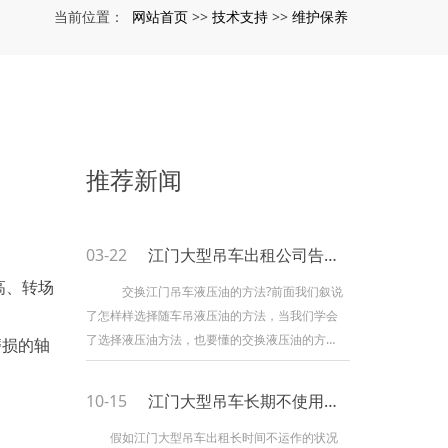
网站首页
技术支持
维护保养
当前位置：
>>
>>
推荐新闻
03-22
江门大型吊车出租公司告诉你吊车液压油什么时候更换一次
高、转场
交换江门吊车液压油的方法?前面我们叙说
了怎样样选择随车吊液压油的方法，当我们学会
了选择液压油方法，也要懂的交换液压油的方
磨损的轴
法。普通购置的吊车人们在交换液压油时都会去
选择去厂家停止交换，本人是无法停止交换，假
10-15
江门大型吊车长期不使用要怎样处理
设我们晓得的了交换液压油的方法时，就不用在
去厂家停止交换了，终究液压油是关系到车子在
假如江门大型吊车出租长时间不运作的状况