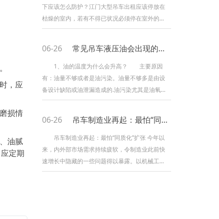
停止作业的动力，是非常关键。今日，来给我们
下应该怎么防护？江门大型吊车出租应该停放在
叙说下如何交换车子的液压油的方法，在交换时
枯燥的室内，若有不得已状况必须停在室外的应
要留意哪些事项。停止交
要挑选平整的地上而且要铺上木板，然后在停放
好后用罩布盖好。长时间存放前必定要对机械进
06-26
常见吊车液压油会出现的小问题
行保养并修复损坏机件，要进行一次完全的整理
并保持技能状态处于杰出。 对江门大型吊车
1、油的温度为什么会升高？ 主要原因
。
出租的车蓄电池拆下置在枯燥和防冻处，保持外
有：油量不够或者是油污染。油量不够多是由设
时，应
表清洁枯燥，严禁在上放置导电物体。在拆蓄电
备设计缺陷或油泄漏造成的.油污染尤其是油氧化
池时要切断负极线再切断
污染物容易造成冷却系统及过滤器的堵塞导致油
磨损情
温升高. 2、油的泄漏和污染之间有什么关
06-26
吊车制造业再起：最怕“同质化”扩张
系？ 当油因为上述原因油温升高，油的黏度
会降低，低黏度的油更容易在连接件部分渗出。
吊车制造业再起：最怕“同质化”扩张 今年以
、油腻
保持低温和油清洁是避免油泄漏的常用方
来，内外部市场需求持续疲软，令制造业此前快
，应定期
法。 3、气泡是如何产生的？ 气泡产生的
速增长中隐藏的一些问题得以暴露。以机械工业
原因：当过滤器或在线堵塞
为例，工业增加值、总产值、实现利润、出口创
汇、产品产量、固定资产投资等六大主要经济指
标均呈下滑态势，与此同时，行业形势分化加
大、经济运行困难加大。 数据显示，前9月机