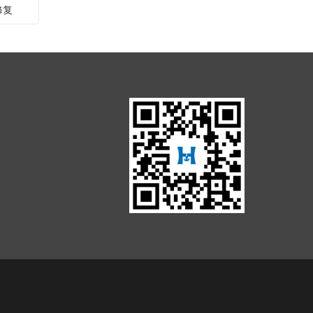
械工业同比增长8.6%，低于全国工业平均增速1.3
修复
个百分点，机械工业在12个工业行业中按增加值
增速排位