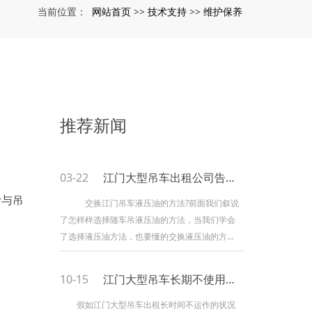
网站首页
技术支持
维护保养
当前位置：
>>
>>
推荐新闻
03-22
江门大型吊车出租公司告诉你吊车液压油什么时候更换一次
滑与吊
交换江门吊车液压油的方法?前面我们叙说
了怎样样选择随车吊液压油的方法，当我们学会
了选择液压油方法，也要懂的交换液压油的方
法。普通购置的吊车人们在交换液压油时都会去
选择去厂家停止交换，本人是无法停止交换，假
10-15
江门大型吊车长期不使用要怎样处理
设我们晓得的了交换液压油的方法时，就不用在
去厂家停止交换了，终究液压油是关系到车子在
假如江门大型吊车出租长时间不运作的状况