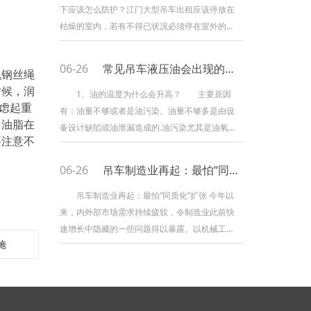
停止作业的动力，是非常关键。今日，来给我们
下应该怎么防护？江门大型吊车出租应该停放在
叙说下如何交换车子的液压油的方法，在交换时
枯燥的室内，若有不得已状况必须停在室外的应
要留意哪些事项。停止交
要挑选平整的地上而且要铺上木板，然后在停放
好后用罩布盖好。长时间存放前必定要对机械进
06-26
常见吊车液压油会出现的小问题
机钢丝绳
行保养并修复损坏机件，要进行一次完全的整理
时候，润
并保持技能状态处于杰出。 对江门大型吊车
1、油的温度为什么会升高？ 主要原因
虑起重
出租的车蓄电池拆下置在枯燥和防冻处，保持外
有：油量不够或者是油污染。油量不够多是由设
。油脂在
表清洁枯燥，严禁在上放置导电物体。在拆蓄电
备设计缺陷或油泄漏造成的.油污染尤其是油氧化
要注意不
池时要切断负极线再切断
污染物容易造成冷却系统及过滤器的堵塞导致油
温升高. 2、油的泄漏和污染之间有什么关
06-26
吊车制造业再起：最怕“同质化”扩张
系？ 当油因为上述原因油温升高，油的黏度
会降低，低黏度的油更容易在连接件部分渗出。
吊车制造业再起：最怕“同质化”扩张 今年以
保持低温和油清洁是避免油泄漏的常用方
来，内外部市场需求持续疲软，令制造业此前快
法。 3、气泡是如何产生的？ 气泡产生的
速增长中隐藏的一些问题得以暴露。以机械工业
施
原因：当过滤器或在线堵塞
为例，工业增加值、总产值、实现利润、出口创
汇、产品产量、固定资产投资等六大主要经济指
标均呈下滑态势，与此同时，行业形势分化加
大、经济运行困难加大。 数据显示，前9月机